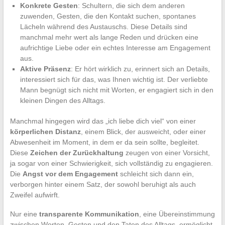
Konkrete Gesten
: Schultern, die sich dem anderen
zuwenden, Gesten, die den Kontakt suchen, spontanes
Lächeln während des Austauschs. Diese Details sind
manchmal mehr wert als lange Reden und drücken eine
aufrichtige Liebe oder ein echtes Interesse am Engagement
aus.
Aktive Präsenz
: Er hört wirklich zu, erinnert sich an Details,
interessiert sich für das, was Ihnen wichtig ist. Der verliebte
Mann begnügt sich nicht mit Worten, er engagiert sich in den
kleinen Dingen des Alltags.
Manchmal hingegen wird das „ich liebe dich viel“ von einer
körperlichen Distanz
, einem Blick, der ausweicht, oder einer
Abwesenheit im Moment, in dem er da sein sollte, begleitet.
Diese
Zeichen der Zurückhaltung
zeugen von einer Vorsicht,
ja sogar von einer Schwierigkeit, sich vollständig zu engagieren.
Die
Angst vor dem Engagement
schleicht sich dann ein,
verborgen hinter einem Satz, der sowohl beruhigt als auch
Zweifel aufwirft.
Nur eine
transparente Kommunikation
, eine Übereinstimmung
zwischen Worten, Gesten und den Taten des Alltags, ermöglicht