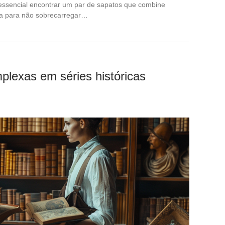
essencial encontrar um par de sapatos que combine
za para não sobrecarregar…
plexas em séries históricas