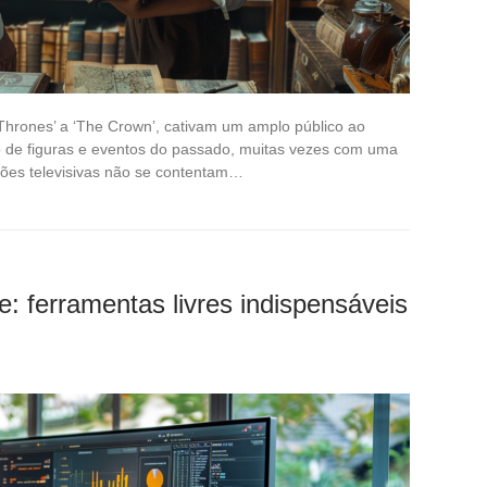
 Thrones’ a ‘The Crown’, cativam um amplo público ao
no de figuras e eventos do passado, muitas vezes com uma
uções televisivas não se contentam…
: ferramentas livres indispensáveis