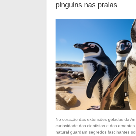
pinguins nas praias
No coração das extensões geladas da Ant
curiosidade dos cientistas e dos amantes
natural guardam segredos fascinantes s