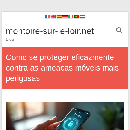
montoire-sur-le-loir.net
Blog
Como se proteger eficazmente
contra as ameaças móveis mais
perigosas