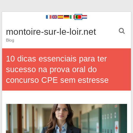
montoire-sur-le-loir.net
Blog
10 dicas essenciais para ter
sucesso na prova oral do
concurso CPE sem estresse