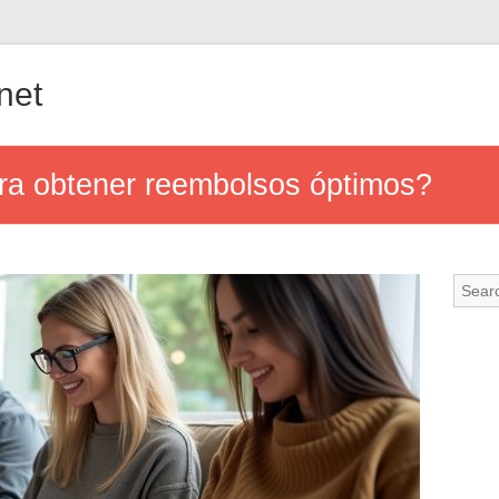
.net
ra obtener reembolsos óptimos?