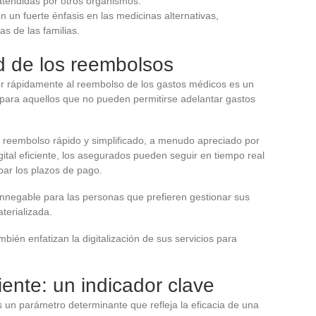
atendidas por otros organismos.
 un fuerte énfasis en las medicinas alternativas,
s de las familias.
d de los reembolsos
 rápidamente al reembolso de los gastos médicos es un
e para aquellos que no pueden permitirse adelantar gastos
 reembolso rápido y simplificado, a menudo apreciado por
gital eficiente, los asegurados pueden seguir en tiempo real
par los plazos de pago.
innegable para las personas que prefieren gestionar sus
terializada.
bién enfatizan la digitalización de sus servicios para
liente: un indicador clave
es un parámetro determinante que refleja la eficacia de una