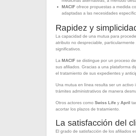
medicinas alternativas, a menudo des
MACIF
ofrece propuestas a medida con
adaptadas a las necesidades específica
Rapidez y simplicida
La capacidad de una mutua para proceder
atributo no despreciable, particularment
significativos.
La
MACIF
se distingue por un proceso de
sus afiliados. Gracias a una plataforma di
el tratamiento de sus expedientes y antici
Una mutua en línea resulta ser un activo 
trámites administrativos de manera desma
Otros actores como
Swiss Life
y
April
tam
acortar los plazos de tratamiento.
La satisfacción del c
El grado de satisfacción de los afiliados 