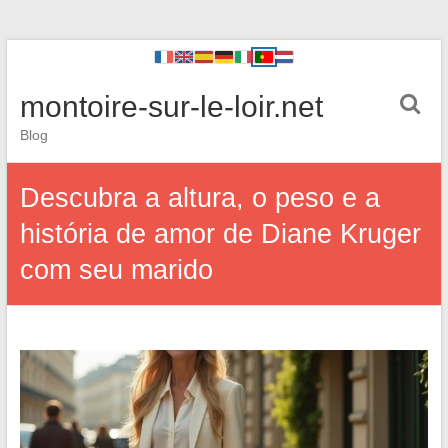
montoire-sur-le-loir.net
Blog
Descubra a altura, o peso e a
história de amor de Diane Kruger
com seu marido