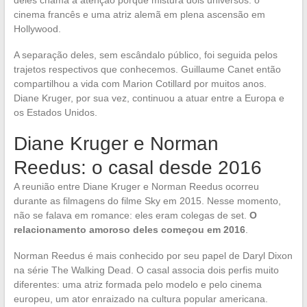
deles chama a atenção porque mistura dois universos: o
cinema francês e uma atriz alemã em plena ascensão em
Hollywood.
A separação deles, sem escândalo público, foi seguida pelos
trajetos respectivos que conhecemos. Guillaume Canet então
compartilhou a vida com Marion Cotillard por muitos anos.
Diane Kruger, por sua vez, continuou a atuar entre a Europa e
os Estados Unidos.
Diane Kruger e Norman
Reedus: o casal desde 2016
A reunião entre Diane Kruger e Norman Reedus ocorreu
durante as filmagens do filme Sky em 2015. Nesse momento,
não se falava em romance: eles eram colegas de set.
O
relacionamento amoroso deles começou em 2016
.
Norman Reedus é mais conhecido por seu papel de Daryl Dixon
na série The Walking Dead. O casal associa dois perfis muito
diferentes: uma atriz formada pelo modelo e pelo cinema
europeu, um ator enraizado na cultura popular americana.