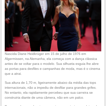
Nascida Diane Heidkrüger em 15 de julho de 1976 em
Algermissen, na Alemanha, ela começa com a dança clássica
antes de se voltar para o modelo. Sua silhueta esguia lhe abre
as portas para desfiles e campanhas de moda, mas é o cinema
que a atrai.
Sua altura de 1,70 m, ligeiramente abaixo da média das tops
internacionais, não a impediu de desfilar para grandes grifes.
No entanto, ela rapidamente percebeu que sua carreira se
construiria diante de uma câmera, não em um palco.