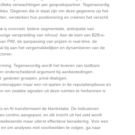
cifieke verwachtingen per gesprekspartner. Tegenwoordig
cookies. Degenen die in staat zijn om deze gegevens op het
ten, versterken hun positionering en creëren het verschil.
ie
is concreet: betere segmentatie, anticipatie van
eurige verspreiding van inhoud. Aan de kant van B2B-e-
an PIM, de aanpassing van prijzen in real-time, de
al bij aan het vergemakkelijken en dynamiseren van de
ctoren.
orming. Tegenwoordig wordt het leveren van tastbare
n onderscheidend argument bij aanbestedingen.
: gesloten groepen, privé-dialogen,
ntsnappen maar een rol spelen in de reputatieopbouw en
n om zwakke signalen uit deze ruimtes te herkennen is
ts en AI transformeert de klantrelatie. De indicatoren
 continu aangepast, en elk inzicht uit het veld wordt
 veeleisende maar uiterst effectieve benadering. Voor een
 en om analyses met voorbeelden te volgen, ga naar