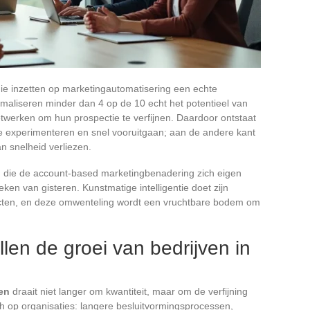
ie inzetten op marketingautomatisering een echte
imaliseren minder dan 4 op de 10 echt het potentieel van
etwerken om hun prospectie te verfijnen. Daardoor ontstaat
e experimenteren en snel vooruitgaan; aan de andere kant
n snelheid verliezen.
n die de account-based marketingbenadering zich eigen
ken van gisteren. Kunstmatige intelligentie doet zijn
ajecten, en deze omwenteling wordt een vruchtbare bodem om
len de groei van bedrijven in
en
draait niet langer om kwantiteit, maar om de verfijning
ch op organisaties: langere besluitvormingsprocessen,