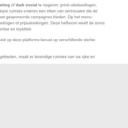
eting
of
dark social
te negeren: privé-uitwisselingen,
tbare ruimtes creëren een sfeer van vertrouwen die de
ij wat gesponsorde campagnes bieden. Op het menu:
etingen of prijsuitreikingen. Deze hefboom weeft de soms
ise en loyaliteit.
id op deze platforms berust op verschillende sterke
ieden, maak er levendige ruimtes van via rijke en
is een krachtige differentiator.
d: analyseer de kwaliteit van de interacties, het aantal
ngen voor uw tools of evenementen.
ke uitspraak, elke interactie, vormt de perceptie van uw
pent de deur naar anders onbereikbare partnerschappen.
netwerken geen optie meer: ze zijn de centrale as
p vertrouwen en durf.