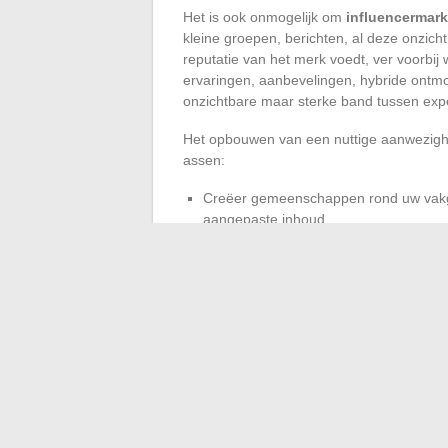
Het is ook onmogelijk om
influencermark
kleine groepen, berichten, al deze onzich
reputatie van het merk voedt, ver voorb
ervaringen, aanbevelingen, hybride ontmo
onzichtbare maar sterke band tussen expert
Het opbouwen van een nuttige aanwezighe
assen:
Creëer gemeenschappen rond uw vakgeb
aangepaste inhoud.
Betrek uw teams: hun authentieke stem 
Neem de pols van de echte betrokkenhei
directe aanvragen, zelfs de inschrijvi
Het terrein wordt gewonnen in de actie. El
bedrijf, trekt nieuwe contacten aan en o
Voor het moderne B2B zijn professionele 
geworden van een groei die is gebouwd o