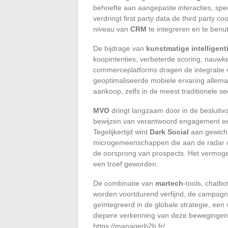
behoefte aan aangepaste interacties, spe
verdringt first party data de third party 
niveau van
CRM
te integreren en te benut
De bijdrage van
kunstmatige intelligent
koopintenties, verbeterde scoring, nauwk
commerceplatforms dragen de integratie v
geoptimaliseerde mobiele ervaring allema
aankoop, zelfs in de meest traditionele se
MVO
dringt langzaam door in de besluitv
bewijzen van verantwoord engagement ee
Tegelijkertijd wint
Dark Social
aan gewicht
microgemeenschappen die aan de radar o
de oorsprong van prospects. Het vermoge
een troef geworden.
De combinatie van
martech
-tools, chatbo
worden voortdurend verfijnd, de campagnes
geïntegreerd in de globale strategie, een
diepere verkenning van deze bewegingen
https://managerb2b.fr/.