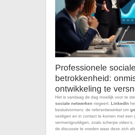
Professionele social
betrokkenheid: onm
ontwikkeling te versn
Het is vandaag de dag moeilijk voor te st
sociale netwerken
negeert.
LinkedIn
hee
besluitvormers: de referentiewinkel om
ge
vestigen en in contact te komen met een g
vermenigvuldigen, zoals scherpe video’s,
de discussie te voeden waar deze zich afs