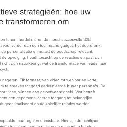
tieve strategieën: hoe uw
te transformeren om
nzen tonen, herdefiniëren de meest succesvolle B2B-
t veel verder dan een technische gadget: het doordrenkt
t de personalisatie en maakt de boodschap relevant.
 de opvolging, houdt toezicht op de reacties en past zich
I
richt zich nauwkeurig, wat de transformatie van leads naar
cycli.
e negeren. Elk formaat, van video tot webinar en korte
 om te spreken tot goed gedefinieerde
buyer persona’s
. De
or video, winnen aan geloofwaardigheid. Wat betreft
opent een gepersonaliseerde toegang tot belangrijke
t geoptimaliseerd en de zakelijke relaties worden
 bepaalde maatregelen onmisbaar. Hier zijn de richtlijnen
ieën te volgen, aan te passen en relevant te houden: