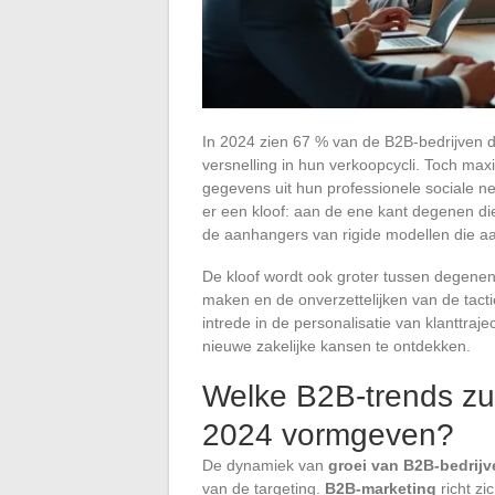
In 2024 zien 67 % van de B2B-bedrijven d
versnelling in hun verkoopcycli. Toch max
gegevens uit hun professionele sociale n
er een kloof: aan de ene kant degenen di
de aanhangers van rigide modellen die aa
De kloof wordt ook groter tussen degene
maken en de onverzettelijken van de tactie
intrede in de personalisatie van klanttr
nieuwe zakelijke kansen te ontdekken.
Welke B2B-trends zul
2024 vormgeven?
De dynamiek van
groei van B2B-bedrijv
van de targeting.
B2B-marketing
richt zi