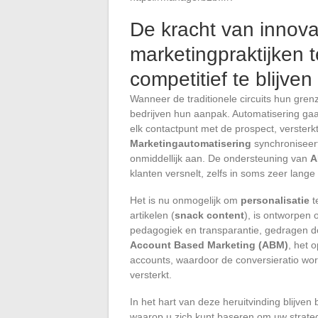
De kracht van innova
marketingpraktijken 
competitief te blijven
Wanneer de traditionele circuits hun gre
bedrijven hun aanpak. Automatisering gaa
elk contactpunt met de prospect, versterk
Marketingautomatisering
synchroniseert
onmiddellijk aan. De ondersteuning van
A
klanten versnelt, zelfs in soms zeer lange 
Het is nu onmogelijk om
personalisatie
t
artikelen (
snack content
), is ontworpen
pedagogiek en transparantie, gedragen do
Account Based Marketing (ABM)
, het 
accounts, waardoor de conversieratio word
versterkt.
In het hart van deze heruitvinding blijven
waarop u zich kunt baseren om uw strateg