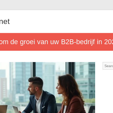
.net
om de groei van uw B2B-bedrijf in 20