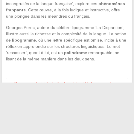
incongruités de la langue française’, explore ces
phénomènes
frappants
. Cette œuvre, à la fois ludique et instructive, offre
une plongée dans les méandres du français.
Georges Perec, auteur du célèbre lipogramme ‘La Disparition’,
illustre aussi la richesse et la complexité de la langue. La notion
de
lipogramme
, où une lettre spécifique est omise, incite à une
réflexion approfondie sur les structures linguistiques. Le mot
‘ressasser’, quant à lui, est un
palindrome
remarquable, se
lisant de la même manière dans les deux sens.
←
Comment choisir la hotte de cuisine idéale pour votre
foyer ?
Les applications mobiles incontournables pour suivre votre
activité physique
→
Recherche