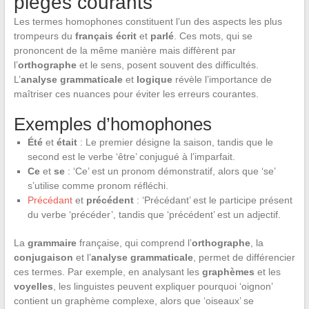
pièges courants
Les termes homophones constituent l’un des aspects les plus
trompeurs du
français écrit
et
parlé
. Ces mots, qui se
prononcent de la même manière mais diffèrent par
l’
orthographe
et le sens, posent souvent des difficultés.
L’
analyse grammaticale
et
logique
révèle l’importance de
maîtriser ces nuances pour éviter les erreurs courantes.
Exemples d’homophones
Été
et
était
: Le premier désigne la saison, tandis que le
second est le verbe ‘être’ conjugué à l’imparfait.
Ce
et
se
: ‘Ce’ est un pronom démonstratif, alors que ‘se’
s’utilise comme pronom réfléchi.
Précédant
et
précédent
: ‘Précédant’ est le participe présent
du verbe ‘précéder’, tandis que ‘précédent’ est un adjectif.
La
grammaire
française, qui comprend l’
orthographe
, la
conjugaison
et l’
analyse grammaticale
, permet de différencier
ces termes. Par exemple, en analysant les
graphèmes
et les
voyelles
, les linguistes peuvent expliquer pourquoi ‘oignon’
contient un graphème complexe, alors que ‘oiseaux’ se