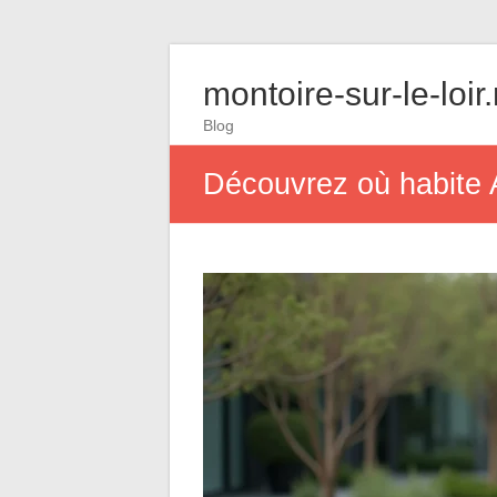
montoire-sur-le-loir
Blog
Découvrez où habite A