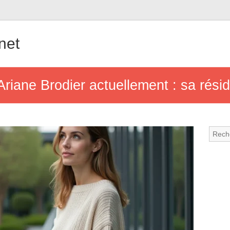
.net
riane Brodier actuellement : sa rési