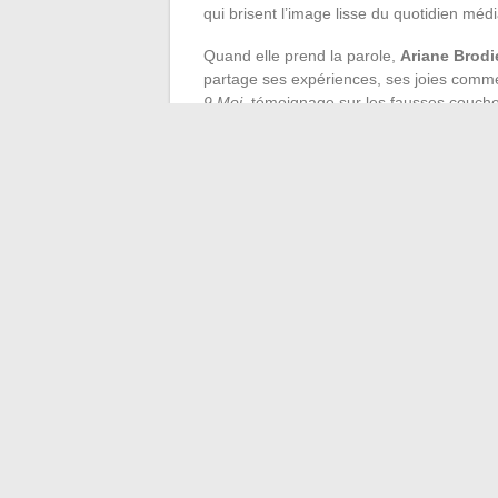
qui brisent l’image lisse du quotidien médi
Quand elle prend la parole,
Ariane Brodi
partage ses expériences, ses joies comme
9 Moi
, témoignage sur les fausses couche
chien en 2023. Elle fait entendre sa voix 
enfants, notamment dans son livre
Rock
d’assumer, de transmettre, de ne pas laisse
Ici, la maison ne se limite pas à un décor
d’anecdotes parfois graves, mais jamais d
résistance intime, où se mêlent la créativ
trouve pas de modèle parfait, mais une vi
←
5 astuces efficaces pour réussir votre
Conseils et astuc