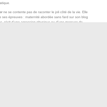
atique.
er
ne se contente pas de raconter le joli côté de la vie. Elle
 ses épreuves : maternité abordée sans fard sur son blog
s, récit d’une agression physique ou d’une morsure de
face aux violences et aux insultes racistes subies par ses
 Mama
. Sa démarche n’a rien d’une posture : il s’agit
r la peur ou le silence s’installer.
 figé : c’est un espace vivant, traversé de moments sincères,
énuées d’humour. Le foyer devient le terrain d’une
ité, la tendresse et un refus obstiné du renoncement. On n’y
e assumée, sans filtre, à hauteur d’humain.
 prospection immobilière par mailing gratuit en ligne
es pour bien vivre sa retraite et rester actif au quotidien
→