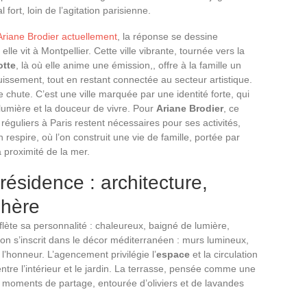
 fort, loin de l’agitation parisienne.
Ariane Brodier actuellement
, la réponse se dessine
lle vit à Montpellier. Cette ville vibrante, tournée vers la
tte
, là où elle anime une émission,, offre à la famille un
ouissement, tout en restant connectée au secteur artistique.
e chute. C’est une ville marquée par une identité forte, qui
 lumière et la douceur de vivre. Pour
Ariane Brodier
, ce
 réguliers à Paris restent nécessaires pour ses activités,
respire, où l’on construit une vie de famille, portée par
 proximité de la mer.
résidence : architecture,
phère
flète sa personnalité : chaleureux, baigné de lumière,
ison s’inscrit dans le décor méditerranéen : murs lumineux,
 l’honneur. L’agencement privilégie l’
espace
et la circulation
ntre l’intérieur et le jardin. La terrasse, pensée comme une
s moments de partage, entourée d’oliviers et de lavandes