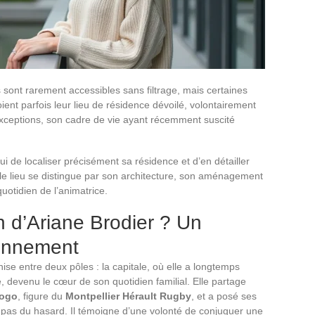
sont rarement accessibles sans filtrage, mais certaines
ent parfois leur lieu de résidence dévoilé, volontairement
 exceptions, son cadre de vie ayant récemment suscité
i de localiser précisément sa résidence et d’en détailler
n, le lieu se distingue par son architecture, son aménagement
quotidien de l’animatrice.
n d’Ariane Brodier ? Un
ronnement
ise entre deux pôles : la capitale, où elle a longtemps
ce, devenu le cœur de son quotidien familial. Elle partage
aogo
, figure du
Montpellier Hérault Rugby
, et a posé ses
 pas du hasard. Il témoigne d’une volonté de conjuguer une